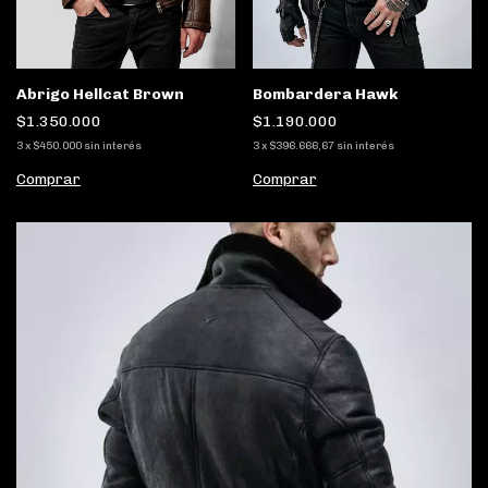
Bombardera Hawk
Abrigo Hellcat Brown
$1.190.000
$1.350.000
3
x
$396.666,67
sin interés
3
x
$450.000
sin interés
Comprar
Comprar