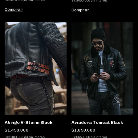
3
x
$516.666,67
sin interés
3
x
$450.000
sin interés
Comprar
Comprar
Aviadora Tomcat Black
Abrigo V-Storm Black
$1.650.000
$1.450.000
3
x
$550.000
sin interés
3
x
$483.333,33
sin interés