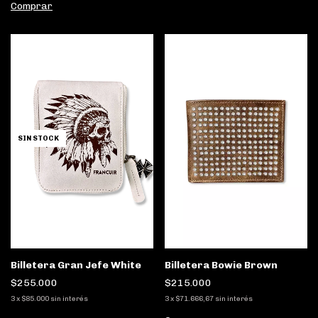
Comprar
SIN STOCK
Billetera Gran Jefe White
Billetera Bowie Brown
$255.000
$215.000
3
x
$85.000
sin interés
3
x
$71.666,67
sin interés