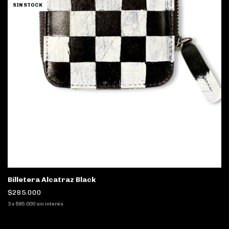
SIN STOCK
Billetera Alcatraz Black
$285.000
3
x
$95.000
sin interés