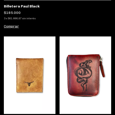
Billetera Paul Black
$185.000
3
x
$61.666,67
sin interés
Comprar