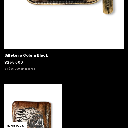
Billetera Cobra Black
$255.000
3
x
$85.000
sin interés
SIN STOCK