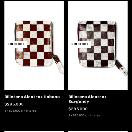
SIN STOCK
SIN STOCK
Billetera Alcatraz Habano
Billetera Alcatraz
Burgundy
$285.000
$285.000
3
x
$95.000
sin interés
3
x
$95.000
sin interés