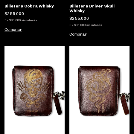
Billetera Cobra Whisky
Billetera Driver Skull
Whisky
$255.000
$255.000
3
x
$85.000
sin interés
3
x
$85.000
sin interés
Comprar
Comprar