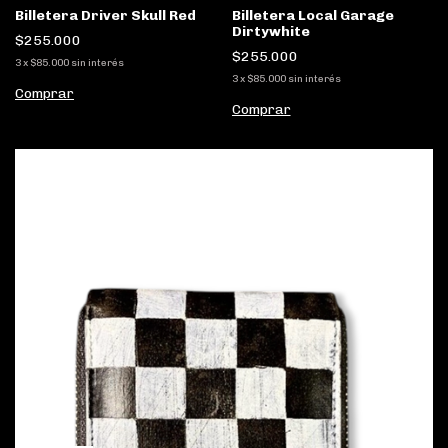
Billetera Driver Skull Red
Billetera Local Garage
Dirtywhite
$255.000
$255.000
3
x
$85.000
sin interés
3
x
$85.000
sin interés
Comprar
Comprar