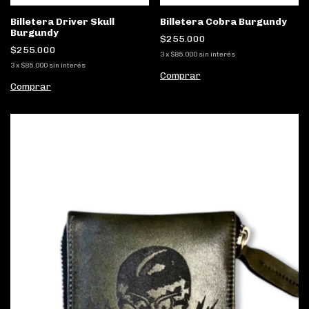
Billetera Driver Skull
Billetera Cobra Burgundy
Burgundy
$255.000
$255.000
3
x
$85.000
sin interés
3
x
$85.000
sin interés
Comprar
Comprar