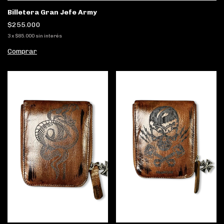
Billetera Gran Jefe Army
$255.000
3
x
$85.000
sin interés
Comprar