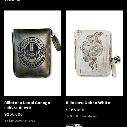
Billetera Local Garage
Billetera Cobra White
militar green
$255.000
$255.000
3
x
$85.000
sin interés
3
x
$85.000
sin interés
Comprar