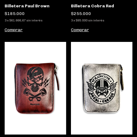
Billetera Paul Brown
Billetera Cobra Red
$185.000
$255.000
3
x
$61.666,67
sin interés
3
x
$85.000
sin interés
Comprar
Comprar