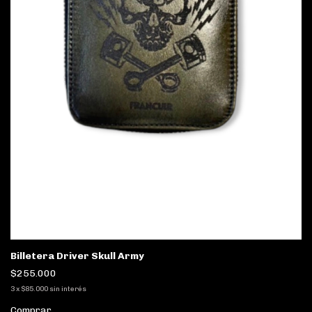
Billetera Driver Skull Army
$255.000
3
x
$85.000
sin interés
Comprar