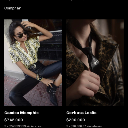
Comprar
Camisa Memphis
Corbata Leslie
$745.000
$290.000
3
x
$248.333,33
sin interés
3
x
$96.666,67
sin interés