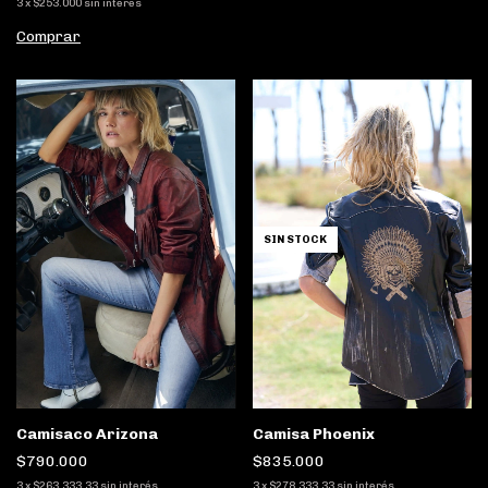
3
x
$253.000
sin interés
Comprar
SIN STOCK
Camisa Phoenix
Camisaco Arizona
$835.000
$790.000
3
x
$278.333,33
sin interés
3
x
$263.333,33
sin interés