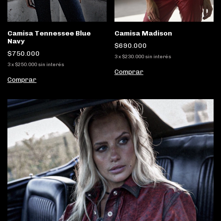
Camisa Madison
Camisa Tennessee Blue
Navy
$690.000
$750.000
3
x
$230.000
sin interés
3
x
$250.000
sin interés
Comprar
Comprar