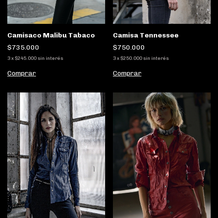
Camisaco Malibu Tabaco
Camisa Tennessee
$735.000
$750.000
3
x
$245.000
sin interés
3
x
$250.000
sin interés
Comprar
Comprar