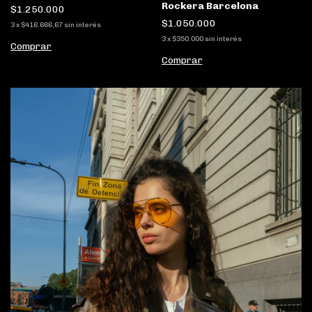
Rockera Barcelona
$1.250.000
$1.050.000
3
x
$416.666,67
sin interés
3
x
$350.000
sin interés
Comprar
Comprar