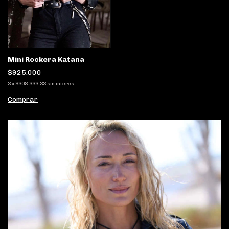
Mini Rockera Katana
$925.000
3
x
$308.333,33
sin interés
Comprar