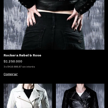
Rockera Rebel & Rose
$1.250.000
3
x
$416.666,67
sin interés
Comprar