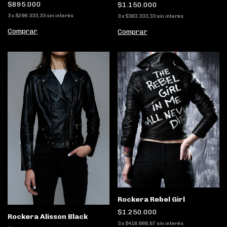
$895.000
$1.150.000
3
x
$298.333,33
sin interés
3
x
$383.333,33
sin interés
Comprar
Comprar
Rockera Rebel Girl
$1.250.000
Rockera Alisson Black
3
x
$416.666,67
sin interés