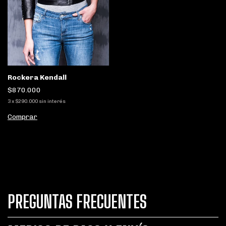
Rockera Kendall
$870.000
3
x
$290.000
sin interés
Comprar
PREGUNTAS FRECUENTES