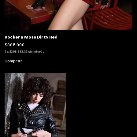
Rockera Moss Dirty Red
$895.000
3
x
$298.333,33
sin interés
Comprar