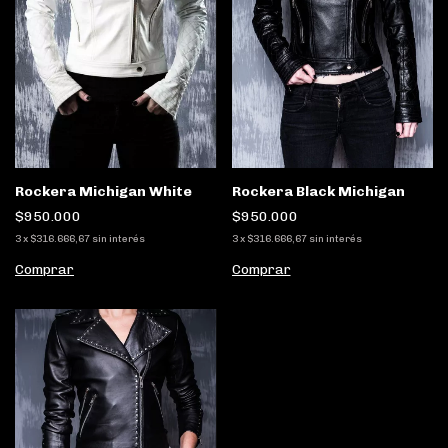
Rockera Michigan White
Rockera Black Michigan
$950.000
$950.000
3
x
$316.666,67
sin interés
3
x
$316.666,67
sin interés
Comprar
Comprar