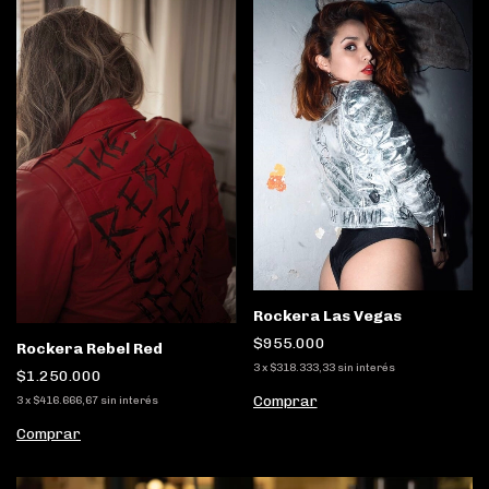
Rockera Las Vegas
$955.000
Rockera Rebel Red
3
x
$318.333,33
sin interés
$1.250.000
Comprar
3
x
$416.666,67
sin interés
Comprar