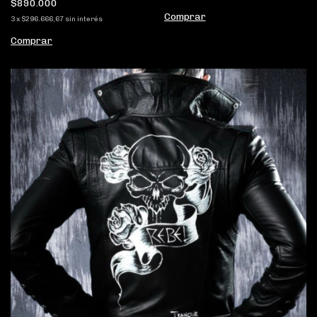
$890.000
Comprar
3
x
$296.666,67
sin interés
Comprar