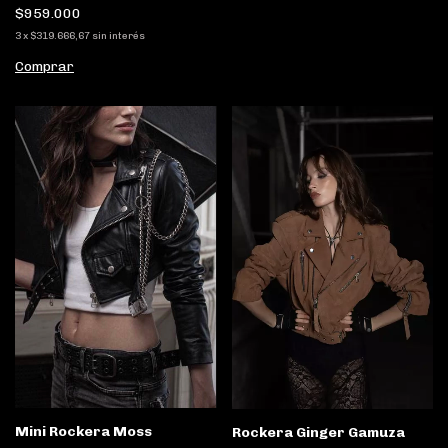
$959.000
3
x
$319.666,67
sin interés
Comprar
Mini Rockera Moss
Rockera Ginger Gamuza