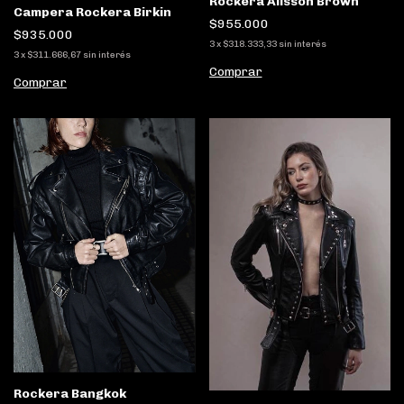
Rockera Alisson Brown
Campera Rockera Birkin
$955.000
$935.000
3
x
$318.333,33
sin interés
3
x
$311.666,67
sin interés
Comprar
Comprar
Rockera Bangkok