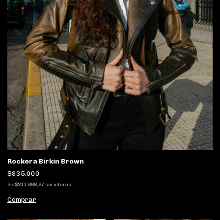
Rockera Birkin Brown
$935.000
3
x
$311.666,67
sin interés
Comprar