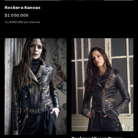
Rockera Kansas
$1.050.000
3
x
$350.000
sin interés