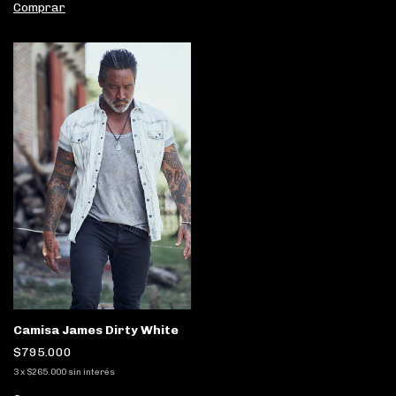
Comprar
Camisa James Dirty White
$795.000
3
x
$265.000
sin interés