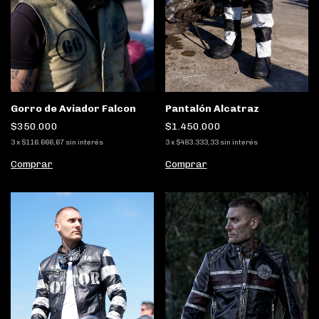
Pantalón Alcatraz
Gorro de Aviador Falcon
$1.450.000
$350.000
3
x
$483.333,33
sin interés
3
x
$116.666,67
sin interés
Comprar