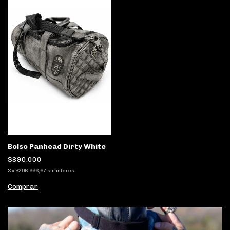
Bolso Panhead Dirty White
$890.000
3
x
$296.666,67
sin interés
Comprar