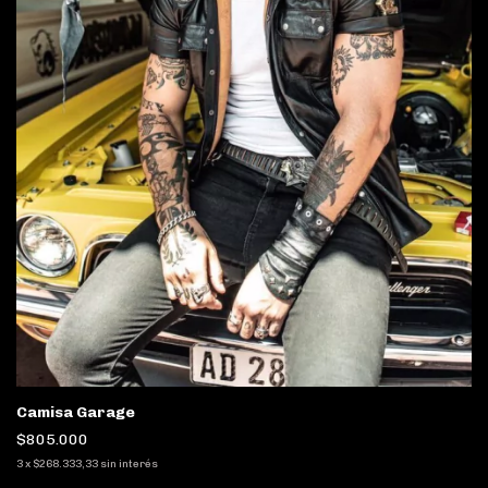
Camisa Garage
$805.000
3
x
$268.333,33
sin interés