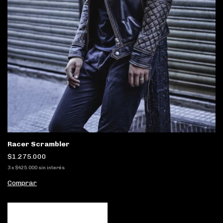
Racer Scrambler
$1.275.000
3
x
$425.000
sin interés
Comprar