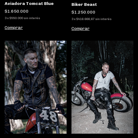
Aviadora Tomcat Blue
Biker Beast
$1.650.000
$1.250.000
3
x
$550.000
sin interés
3
x
$416.666,67
sin interés
Comprar
Comprar