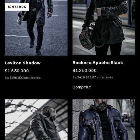
SIN STOCK
Rockera Apache Black
Leviton Shadow
$1.250.000
$1.650.000
3
x
$416.666,67
sin interés
3
x
$550.000
sin interés
Comprar