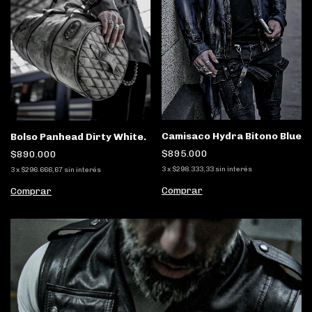
Camisaco Hydra Bitono Blue
Bolso Panhead Dirty White.
$895.000
$890.000
3
x
$298.333,33
sin interés
3
x
$296.666,67
sin interés
Comprar
Comprar