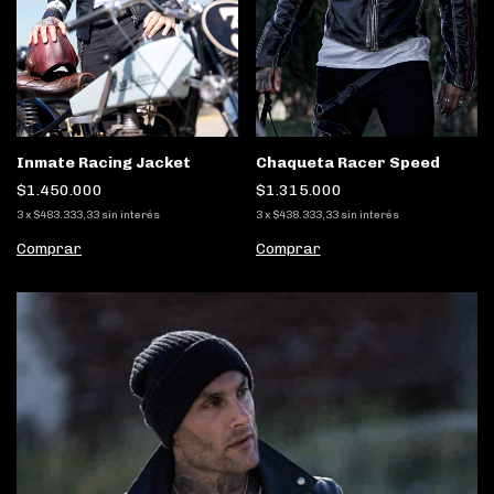
Inmate Racing Jacket
Chaqueta Racer Speed
$1.450.000
$1.315.000
3
x
$483.333,33
sin interés
3
x
$438.333,33
sin interés
Comprar
Comprar