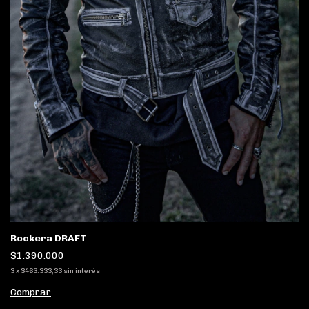
Rockera DRAFT
$1.390.000
3
x
$463.333,33
sin interés
Comprar