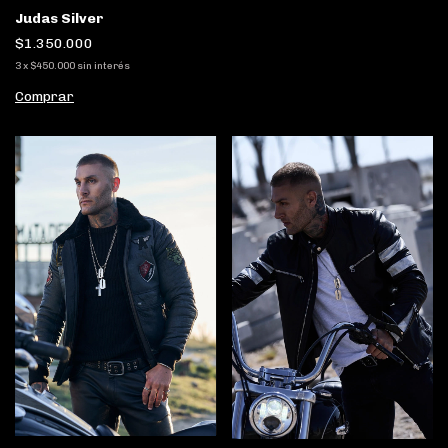
Judas Silver
$1.350.000
3
x
$450.000
sin interés
Comprar