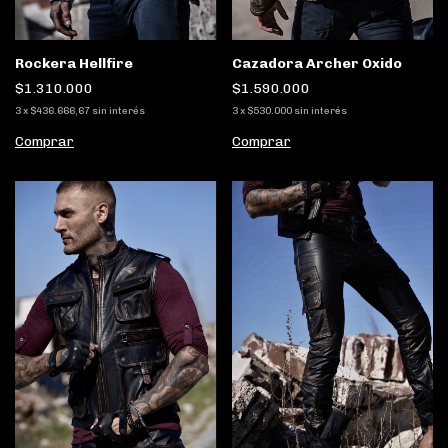
Cazadora Archer Oxido
Rockera Hellfire
$1.590.000
$1.310.000
3
x
$530.000
sin interés
3
x
$436.666,67
sin interés
Comprar
Comprar