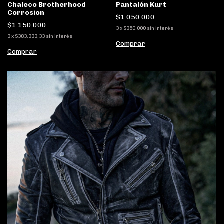
Chaleco Brotherhood
Pantalón Kurt
Corrosion
$1.050.000
$1.150.000
3
x
$350.000
sin interés
3
x
$383.333,33
sin interés
Comprar
Comprar