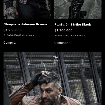
Chaqueta Johnson Brown
Pantalón Strike Black
$1.250.000
$1.300.000
3
x
$416.666,67
sin interés
3
x
$433.333,33
sin interés
Comprar
Comprar