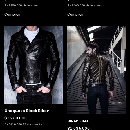
3
x
$350.000
sin interés
3
x
$440.000
sin interés
Comprar
Comprar
Chaqueta Black Biker
$1.250.000
Biker Fuel
3
x
$416.666,67
sin interés
$1.085.000