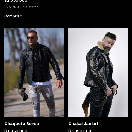
$1.050.000
3
x
$350.000
sin interés
Comprar
Chaqueta Bersa
Chakal Jacket
$1.050.000
$1.320.000