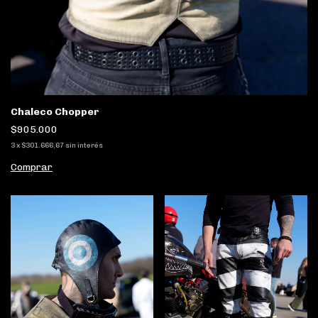
Chaleco Chopper
$905.000
3
x
$301.666,67
sin interés
Comprar