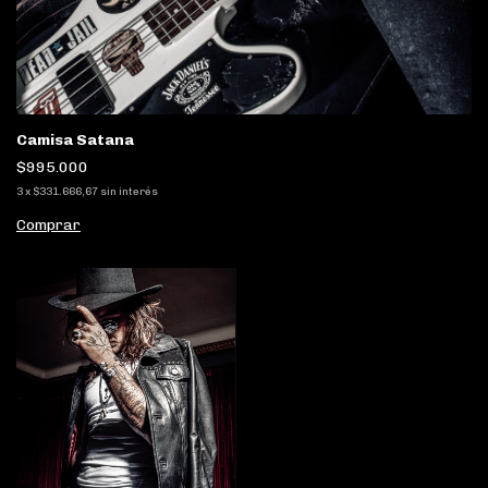
Camisa Satana
$995.000
3
x
$331.666,67
sin interés
Comprar