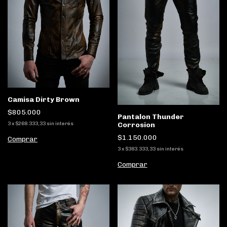
Camisa Dirty Brown
$805.000
Pantalon Thunder
Corrosion
3
x
$268.333,33
sin interés
$1.150.000
Comprar
3
x
$383.333,33
sin interés
Comprar