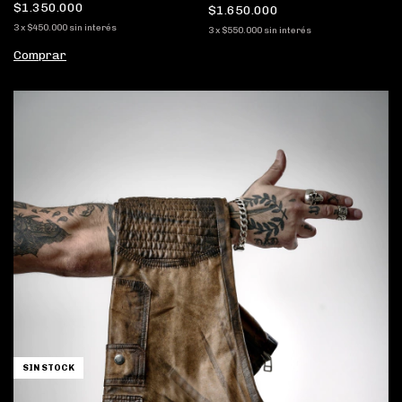
$1.350.000
$1.650.000
3
x
$450.000
sin interés
3
x
$550.000
sin interés
Comprar
SIN STOCK