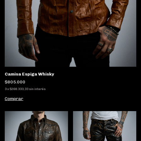
Camisa Espiga Whisky
$805.000
3
x
$268.333,33
sin interés
Comprar