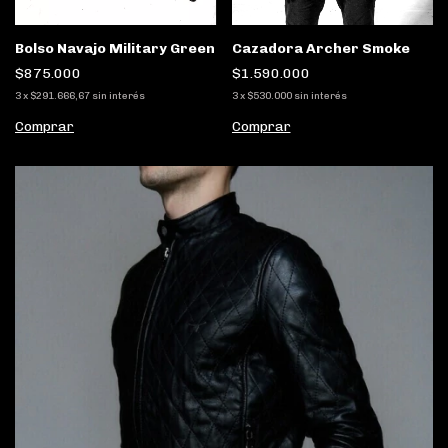
Cazadora Archer Smoke
Bolso Navajo Military Green
$1.590.000
$875.000
3
x
$530.000
sin interés
3
x
$291.666,67
sin interés
Comprar
Comprar