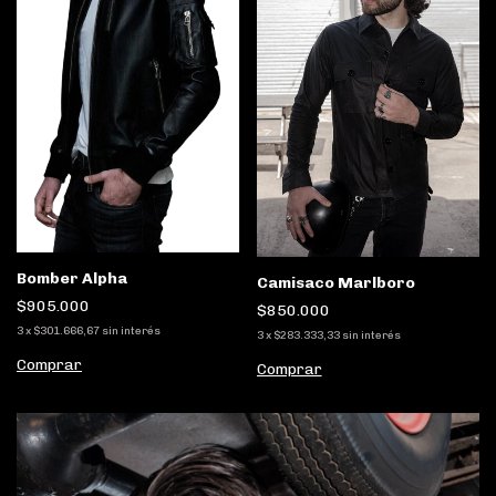
Bomber Alpha
Camisaco Marlboro
$905.000
$850.000
3
x
$301.666,67
sin interés
3
x
$283.333,33
sin interés
Comprar
Comprar