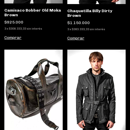
Camisaco Bobber Old Moka
Chaquetilla Billy Dirty
Brown
Brown
$925.000
$1.150.000
3
x
$308.333,33
sin interés
3
x
$383.333,33
sin interés
Comprar
Comprar