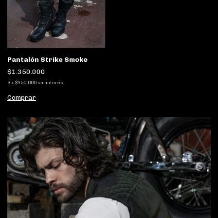
Pantalón Strike Smoke
$1.350.000
3
x
$450.000
sin interés
Comprar