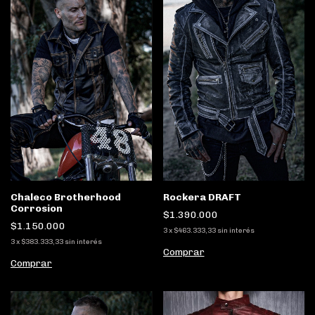
Chaleco Brotherhood
Rockera DRAFT
Corrosion
$1.390.000
$1.150.000
3
x
$463.333,33
sin interés
3
x
$383.333,33
sin interés
Comprar
Comprar