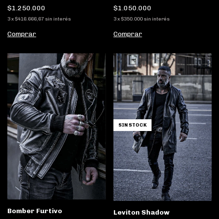
$1.250.000
$1.050.000
3
x
$416.666,67
sin interés
3
x
$350.000
sin interés
Comprar
Comprar
SIN STOCK
Bomber Furtivo
Leviton Shadow