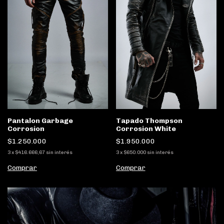
Pantalon Garbage
Tapado Thompson
Corrosion
Corrosion White
$1.250.000
$1.950.000
3
x
$416.666,67
sin interés
3
x
$650.000
sin interés
Comprar
Comprar