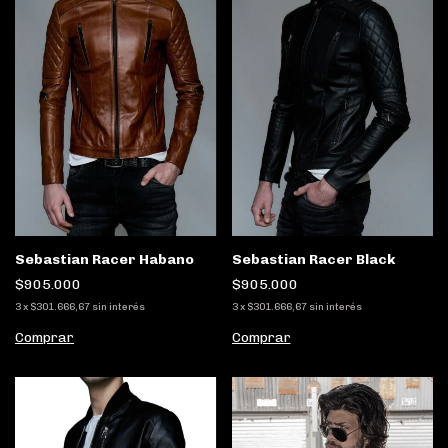
Sebastian Racer Habano
Sebastian Racer Black
$905.000
$905.000
3
x
$301.666,67
sin interés
3
x
$301.666,67
sin interés
Comprar
Comprar