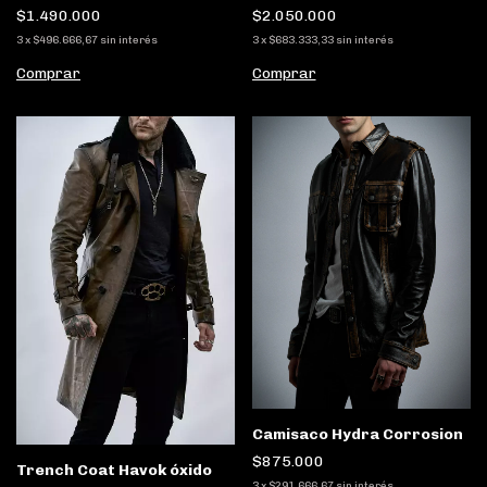
$2.050.000
$1.490.000
3
x
$683.333,33
sin interés
3
x
$496.666,67
sin interés
Comprar
Comprar
Camisaco Hydra Corrosion
$875.000
Trench Coat Havok óxido
3
x
$291.666,67
sin interés