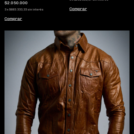
$2.050.000
Comprar
3
x
$683.333,33
sin interés
Comprar