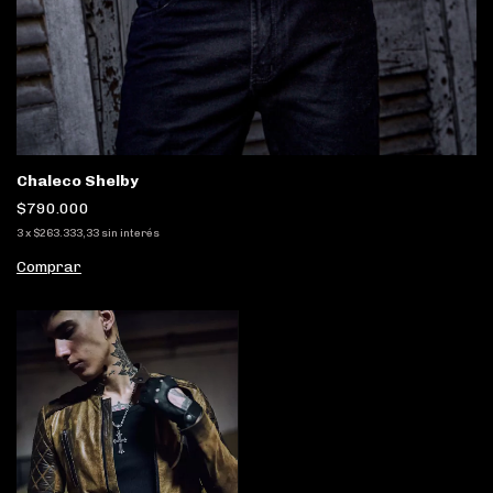
Chaleco Shelby
$790.000
3
x
$263.333,33
sin interés
Comprar