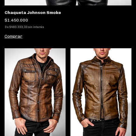
Chaqueta Johnson Smoke
$1.450.000
3
x
$483.333,33
sin interés
Comprar